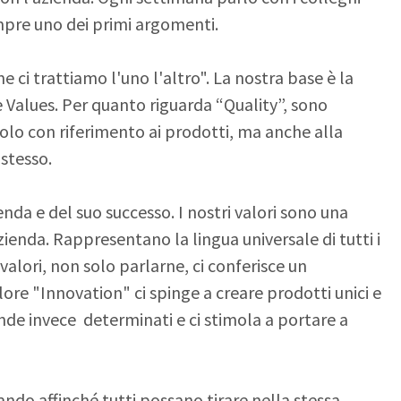
empre uno dei primi argomenti.
e ci trattiamo l'uno l'altro". La nostra base è la
e Values. Per quanto riguarda “Quality”, sono
olo con riferimento ai prodotti, ma anche alla
 stesso.
nda e del suo successo. I nostri valori sono una
enda. Rappresentano la lingua universale di tutti i
alori, non solo parlarne, ci conferisce un
alore "Innovation" ci spinge a creare prodotti unici e
ende invece determinati e ci stimola a portare a
o affinché tutti possano tirare nella stessa