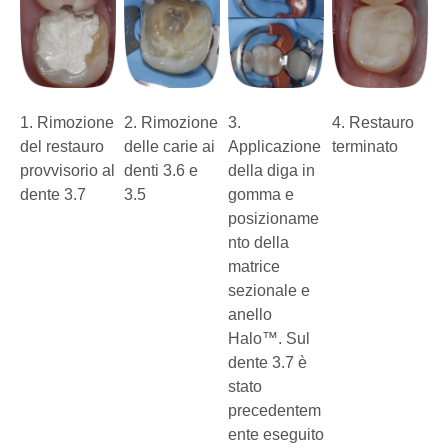
1. Rimozione
2. Rimozione
3.
4. Restauro
del restauro
delle carie ai
Applicazione
terminato
provvisorio al
denti 3.6 e
della diga in
dente 3.7
3.5
gomma e
posizioname
nto della
matrice
sezionale e
anello
Halo™. Sul
dente 3.7 è
stato
precedentem
ente eseguito